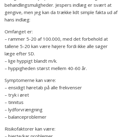
behandlingsmuligheder. Jespers indlæg er svært at
gengive, men jeg kan da trække lidt simple fakta ud af
hans indlæg:
Omfanget er:
– rammer 5-20 af 100.000, med det forbehold at
tallene 5-20 kan være højere fordi ikke alle søger
læge efter SD.
– lige hyppigt blandt m/k.
– hyppigheden størst mellem 40-60 år.
Symptomerne kan være:
– ensidigt høretab på alle frekvenser
– tryk i øret
– tinnitus
– lydforvrængning
– balanceproblemer
Risikofaktorer kan være:
– hjerte/kar problemer