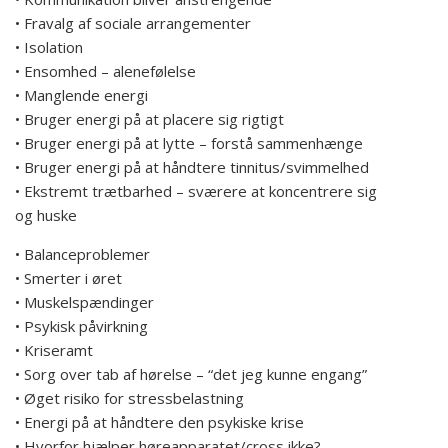
• Fravalg af sociale arrangementer
• Isolation
• Ensomhed – alenefølelse
• Manglende energi
• Bruger energi på at placere sig rigtigt
• Bruger energi på at lytte – forstå sammenhænge
• Bruger energi på at håndtere tinnitus/svimmelhed
• Ekstremt trætbarhed – sværere at koncentrere sig
og huske
• Balanceproblemer
• Smerter i øret
• Muskelspændinger
• Psykisk påvirkning
• Kriseramt
• Sorg over tab af hørelse – “det jeg kunne engang”
• Øget risiko for stressbelastning
• Energi på at håndtere den psykiske krise
• Hvorfor hjælper høreapparatet/cross ikke?