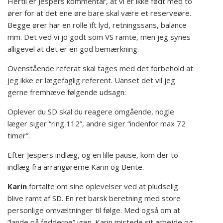
Hertil er Jespers kommentar, at vi er ikke født med to
ører for at det ene øre bare skal være et reserveøre.
Begge ører har en rolle ift lyd, retningssans, balance
mm. Det ved vi jo godt som VS ramte, men jeg synes
alligevel at det er en god bemærkning.
Ovenstående referat skal tages med det forbehold at
jeg ikke er lægefaglig referent. Uanset det vil jeg
gerne fremhæve følgende udsagn:
Oplever du SD skal du reagere omgående, nogle
læger siger “ring 112”, andre siger “indenfor max 72
timer”.
Efter Jespers indlæg, og en lille pause, kom der to
indlæg fra arrangørerne Karin og Bente.
Karin
fortalte om sine oplevelser ved at pludselig
blive ramt af SD. En ret barsk beretning med store
personlige omvæltninger til følge. Med også om at
“lande på fødderne” igen. Karin mistede sit arbejde og