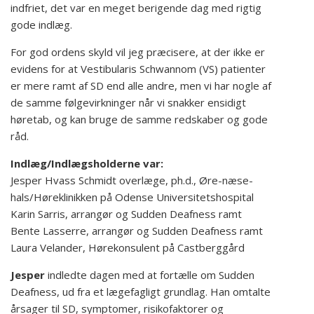
indfriet, det var en meget berigende dag med rigtig
gode indlæg.
For god ordens skyld vil jeg præcisere, at der ikke er
evidens for at Vestibularis Schwannom (VS) patienter
er mere ramt af SD end alle andre, men vi har nogle af
de samme følgevirkninger når vi snakker ensidigt
høretab, og kan bruge de samme redskaber og gode
råd.
Indlæg/Indlægsholderne var:
Jesper Hvass Schmidt overlæge, ph.d., Øre-næse-
hals/Høreklinikken på Odense Universitetshospital
Karin Sarris, arrangør og Sudden Deafness ramt
Bente Lasserre, arrangør og Sudden Deafness ramt
Laura Velander, Hørekonsulent på Castberggård
Jesper
indledte dagen med at fortælle om Sudden
Deafness, ud fra et lægefagligt grundlag. Han omtalte
årsager til SD, symptomer, risikofaktorer og