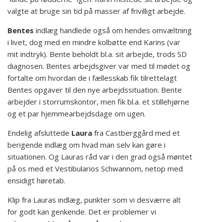
valgte at bruge sin tid på masser af frivilligt arbejde.
Bentes
indlæg handlede også om hendes omvæltning
i livet, dog med en mindre kolbøtte end Karins (var
mit indtryk). Bente beholdt bl.a. sit arbejde, trods SD
diagnosen. Bentes arbejdsgiver var med til mødet og
fortalte om hvordan de i fællesskab fik tilrettelagt
Bentes opgaver til den nye arbejdssituation. Bente
arbejder i storrumskontor, men fik bl.a. et stillehjørne
og et par hjemmearbejdsdage om ugen.
Endelig afsluttede
Laura
fra Castberggård med et
berigende indlæg om hvad man selv kan gøre i
situationen. Og Lauras råd var i den grad også møntet
på os med et Vestibularios Schwannom, netop med
ensidigt høretab.
Klip fra Lauras indlæg, punkter som vi desværre alt
for godt kan genkende. Det er problemer vi