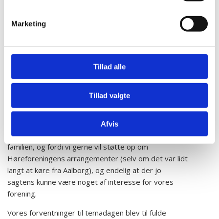
(pludselig døvhed)
Marketing
Min kone og jeg deltog i Høreforeningens temadag
om Sudden Deafness (SD) på Odense
Universitetshospital (OUH) d 31. jan 2026.
Temadagen var et element i Høreforeningens projekt
Tillad alle
“Nye veje til frivillighed I Høreforeningen”.
Vi var næsten 100 tilmeldte, fra stort set alle dele af
Tillad valgte
Danmark. Desværre gjorde snevejr, kraftig blæst og
influenza at vi var lidt mindre i fremmødt antal.
Afvis
Vores deltagelse skyldes bl.a. at vi har oplevet det i
familien, og fordi vi gerne vil støtte op om
Høreforeningens arrangementer (selv om det var lidt
langt at køre fra Aalborg), og endelig at der jo
sagtens kunne være noget af interesse for vores
forening.
Vores forventninger til temadagen blev til fulde