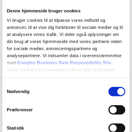
Denne hjemmeside bruger cookies
Vi bruger cookies til at tilpasse vores indhold og
annoncer, til at vise dig funktioner til sociale medier og til
at analysere vores trafik. Vi deler også oplysninger om
din brug af vores hjemmeside med vores partnere inden
for sociale medier, annonceringspartnere og
analysepartnere. Vi indsamler data i overensstemmelse
med
Googles Business Data Responsibility Site
.
Vores partnere kan kombinere disse data med andre
oplysninger, du har givet dem, eller som de har indsamlet
fra din brug af deres tjenester.
Samtykkevalg
Nødvendig
Se Cookie & Privatlivspolitik
her
Præferencer
Kære medlemmer
Statistik
Her kommer et referat vedr. Sudden Deafness