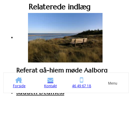
Relaterede indlæg
Referat gå-hjem møde Aalborg
20. december 2025
Menu
Forside
Kontakt
46 49 67 18
Sudden Deafness
19. februar 2026
Årsmøde 2026
12. januar 2026