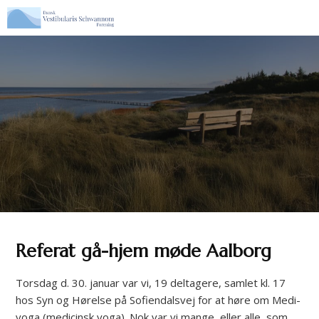
Spring til hovedindhold
Spring til sidefod
Referat gå-hjem møde Aalborg
Torsdag d. 30. januar var vi, 19 deltagere, samlet kl. 17
hos Syn og Hørelse på Sofiendalsvej for at høre om Medi-
yoga (medicinsk yoga). Nok var vi mange, eller alle, som