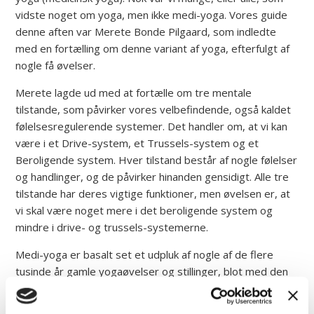
vidste noget om yoga, men ikke medi-yoga. Vores guide
denne aften var Merete Bonde Pilgaard, som indledte
med en fortælling om denne variant af yoga, efterfulgt af
nogle få øvelser.
Merete lagde ud med at fortælle om tre mentale
tilstande, som påvirker vores velbefindende, også kaldet
følelsesregulerende systemer. Det handler om, at vi kan
være i et Drive-system, et Trussels-system og et
Beroligende system. Hver tilstand består af nogle følelser
og handlinger, og de påvirker hinanden gensidigt. Alle tre
tilstande har deres vigtige funktioner, men øvelsen er, at
vi skal være noget mere i det beroligende system og
mindre i drive- og trussels-systemerne.
Medi-yoga er basalt set et udpluk af nogle af de flere
tusinde år gamle yogaøvelser og stillinger, blot med den
forskel at øvelserne er gennemgået medicinsk med en
tættekam.